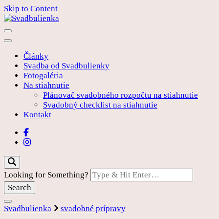
Skip to Content
Pre vašu rozprávkovú svadbu
Svadbulienka
Články
Svadba od Svadbulienky
Fotogaléria
Na stiahnutie
Plánovač svadobného rozpočtu na stiahnutie
Svadobný checklist na stiahnutie
Kontakt
Looking for Something?
Svadbulienka
svadobné prípravy