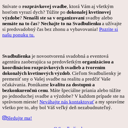
Snívate o
rozprávkovej svadbe
, ktorá Vám aj všetkým
hosťom vyrazí dych? Túžite po
dokonalej kvetinovej
výzdobe
?
Nenašli ste sa v organizovaní
svadby alebo
nemáte na to čas
?
Nechajte to na Svadbulienku
a užívajte
si predsvadobný čas bez zhonu a vybavovania!
Pozrite si
našu ponuku tu.
Svadbulienka
je novootvorená svadobná a eventová
agentúra zaoberajúca sa predovšetkým
organizáciou a
koordináciou rozprávkových svadieb a tvorením
dokonalých kvetinových výzdob
. Cieľom Svadbulienky je
premeniť sny o Vašej svadbe na realitu a predčiť Vaše
očakávania. Ponúkame
kvalitu za dostupnú a
bezkonkurenčnú cenu
. Máte špeciálne priania alebo túžite
po jednoduchej svadbe a výzdobe? V každom prípade ste na
správnom mieste!
Neváhajte nás kontaktovať
a my spravíme
všetko pre to, aby bol Váš veľký deň nezabudnuteľný.
Sledujte ma!