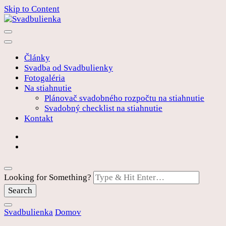
Skip to Content
Pre vašu rozprávkovú svadbu
Svadbulienka
Články
Svadba od Svadbulienky
Fotogaléria
Na stiahnutie
Plánovač svadobného rozpočtu na stiahnutie
Svadobný checklist na stiahnutie
Kontakt
Looking for Something?
Svadbulienka
Domov