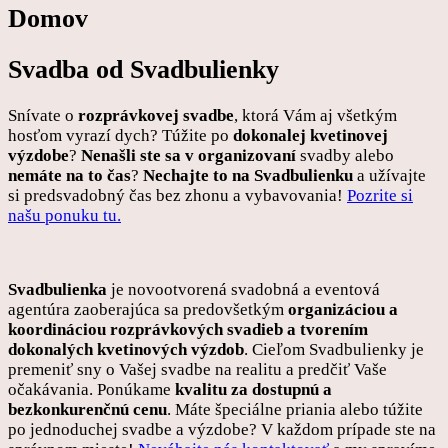
Domov
Svadba od Svadbulienky
Snívate o
rozprávkovej svadbe
, ktorá Vám aj všetkým
hosťom vyrazí dych? Túžite po
dokonalej kvetinovej
výzdobe
?
Nenašli ste sa v organizovaní
svadby alebo
nemáte na to čas
?
Nechajte to na Svadbulienku
a užívajte
si predsvadobný čas bez zhonu a vybavovania!
Pozrite si
našu ponuku tu.
Svadbulienka
je novootvorená svadobná a eventová
agentúra zaoberajúca sa predovšetkým
organizáciou a
koordináciou rozprávkových svadieb a tvorením
dokonalých kvetinových výzdob
. Cieľom Svadbulienky je
premeniť sny o Vašej svadbe na realitu a predčiť Vaše
očakávania. Ponúkame
kvalitu za dostupnú a
bezkonkurenčnú cenu
. Máte špeciálne priania alebo túžite
po jednoduchej svadbe a výzdobe? V každom prípade ste na